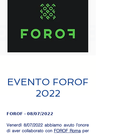
EVENTO FOROF
2022
𝗙𝗢𝗥𝗢𝗙 - 𝟬𝟴/𝟬𝟳/𝟮𝟬𝟮𝟮
Venerdì 8/07/2022 abbiamo avuto l’onore
di aver collaborato con
FOROF Roma
per