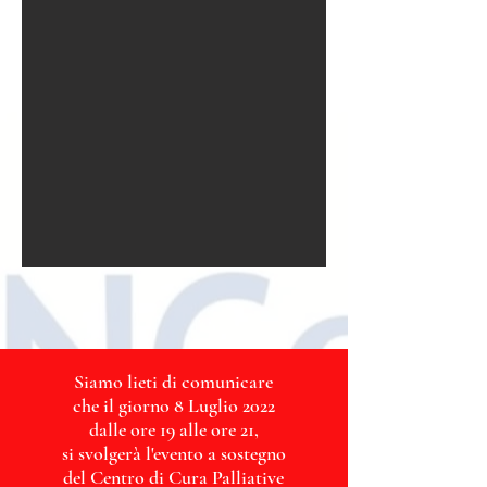
Siamo lieti di comunicare
che il giorno 8 Luglio 2022
dalle ore 19 alle ore 21,
si svolgerà l'evento a sostegno
del Centro di Cura Palliative