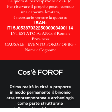
La quota di partecipazione è di € 50.
Per riservare il proprio posto, essendo
una capienza limitata,
è necessario versare la quota a:
IBAN:
IT15J0538703225000003490114
INTESTATO A: ANCoS Roma e
Provincia
CAUSALE : EVENTO FOROF OPBG -
Nome e Cognome
Cos'è FOROF
Prima realtà in città a proporre
in modo permanente il binomio
arte contemporanea e archeologia
come parte strutturale
della sua identità e mission,