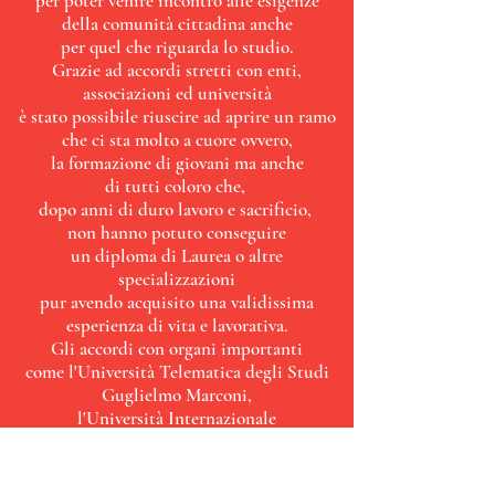
per poter venire incontro
alle esigenze
della comunità cittadina anche
per quel che riguarda lo studio.
Grazie ad accordi stretti con enti,
associazioni ed università
è stato possibile riuscire ad aprire un ramo
che ci sta
molto a cuore ovvero,
la formazione di giovani ma anche
di tutti coloro che,
dopo anni
di duro lavoro e sacrificio,
non hanno potuto
conseguire
un diploma di Laurea
o altre
specializzazioni
pur avendo
acquisito
una validissima
esperienza
di vita e lavorativa.
Gli accordi con organi importanti
come
l'Università Telematica degli Studi
Guglielmo Marconi,
l'Università Internazionale
per la Pace di Roma,
l'Ente nazionale Sordi,
l'Istituto Cambridge,
IKOS, il LeS, SAPPE, Associazione