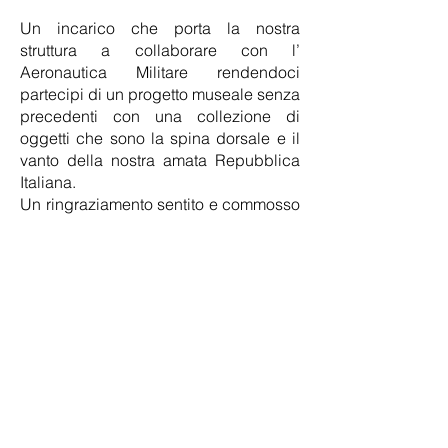
Un incarico che porta la nostra
struttura a collaborare con l’
Aeronautica Militare
rendendoci
partecipi di un progetto museale senza
precedenti con una collezione di
oggetti che sono la spina dorsale e il
vanto della nostra amata Repubblica
Italiana.
Un ringraziamento sentito e commosso
a tutti coloro che nell’ambito
dell’Aeronautica Militare hanno
permesso questo incontro e questo
sodalizio nostri compagni di viaggio
saranno la
Saints Tour by Capriotti
, la
Cooperativa Phoenix Scarl
e la
Almost
Corner Bookshop
con i quali già
collaboriamo da diverso tempo su
tantissimi progetti e con i quali
condividiamo i valori etici e morali che
ci spingono a migliorarci sempre e